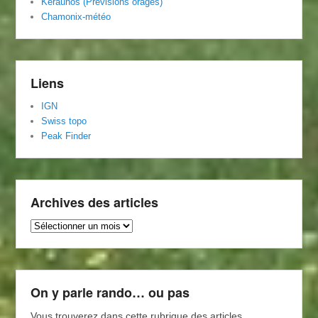
Keraunos (Prévisions orages)
Chamonix-météo
Liens
IGN
Swiss topo
Peak Finder
Archives des articles
Archives
des
articles
On y parle rando… ou pas
Vous trouverez dans cette rubrique des articles