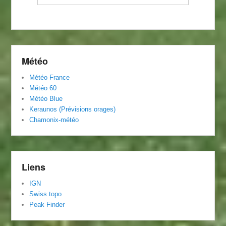
Météo
Météo
Franc
e
Météo 60
Météo Blue
Keraunos (Prévisions orages)
Chamonix-météo
Liens
IGN
Swiss topo
Peak Finder