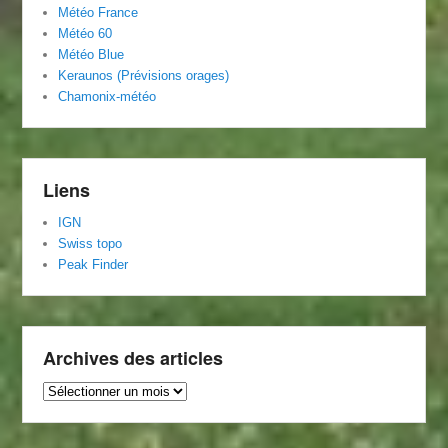
Météo
Franc
e
Météo 60
Météo Blue
Keraunos (Prévisions orages)
Chamonix-météo
Liens
IGN
Swiss topo
Peak Finder
Archives des articles
Archives
des
articles