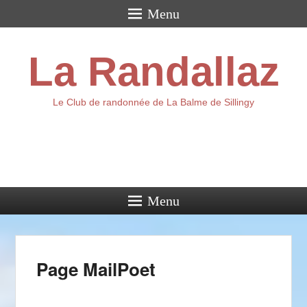
Menu
La Randallaz
Le Club de randonnée de La Balme de Sillingy
Menu
Navig
Page MailPoet
dan
ar