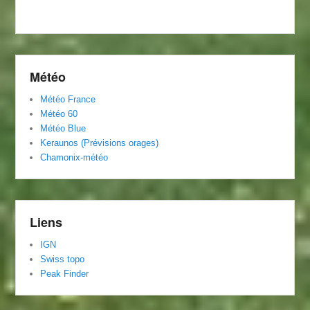
Météo
Météo
Franc
e
Météo 60
Météo Blue
Keraunos (Prévisions orages)
Chamonix-météo
Liens
IGN
Swiss topo
Peak Finder