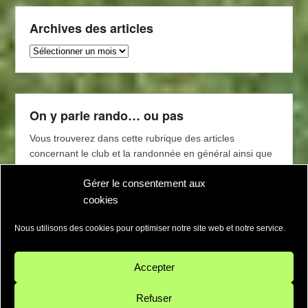
Archives des articles
Archives
des
articles
On y parle rando… ou pas
Vous trouverez dans cette rubrique des articles
concernant le club et la randonnée en général ainsi que
des conseils de lecture (magasines, livres) proposés par
Gérer le consentement aux
l’équipe d’animation et les adhérents de l’association.
cookies
Nous utilisons des cookies pour optimiser notre site web et notre service.
Accepter
Refuser
Copyright © 2026
La Randallaz
Tous droits réservés.
Politique de