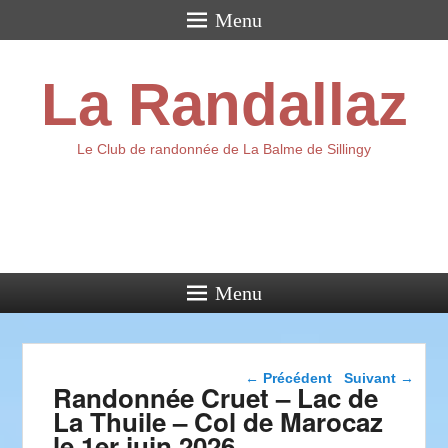
Menu
La Randallaz
Le Club de randonnée de La Balme de Sillingy
Menu
Navigation dans les
←
Précédent
Suivant
→
Randonnée Cruet – Lac de
articles
La Thuile – Col de Marocaz
le 1er juin 2026